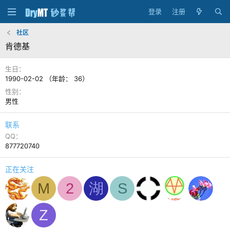
登录
注册
社区
肯德基
生日
1990-02-02 （年龄： 36）
性别
男性
联系
QQ
877720740
正在关注
M
2
湖
S
Z