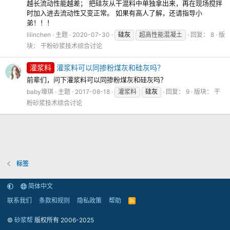
越长流动性能越差； 把硅灰从干混料中单独拿出来，再在现场搅拌
时加入进去流动性又变正常。 如果有高人了解，还请指导小
弟！！！
lilinchen
主题
2020-07-30
硅灰
超高性能混凝土
回复： 8
版
块：
干粉砂浆技术综合讨论
灌浆料
灌浆料可以同掺粉煤灰和硅灰吗？
前辈们，问下灌浆料可以同掺粉煤灰和硅灰吗？
baby壕琪
主题
2017-08-18
灌浆料
硅灰
回复： 9
版块：
干
粉砂浆技术综合讨论
标签
简体中文
联系我们
条款和规则
隐私政策
帮助
R
S
S
©
砂浆帮
版权所有 2006-2025