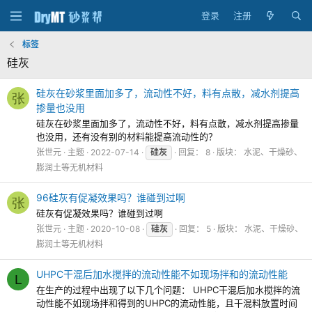
登录
注册
标签
硅灰
硅灰在砂浆里面加多了，流动性不好，料有点散，减水剂提高
张
掺量也没用
硅灰在砂浆里面加多了，流动性不好，料有点散，减水剂提高掺量
也没用，还有没有别的材料能提高流动性的？
张世元
主题
2022-07-14
硅灰
回复： 8
版块：
水泥、干燥砂、
膨润土等无机材料
96硅灰有促凝效果吗？谁碰到过啊
张
硅灰有促凝效果吗？谁碰到过啊
张世元
主题
2020-10-08
硅灰
回复： 5
版块：
水泥、干燥砂、
膨润土等无机材料
UHPC干混后加水搅拌的流动性能不如现场拌和的流动性能
L
在生产的过程中出现了以下几个问题： UHPC干混后加水搅拌的流
动性能不如现场拌和得到的UHPC的流动性能，且干混料放置时间