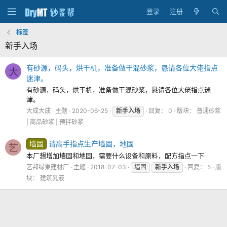
登录
注册
标签
新手入场
有砂源，码头，烘干机，准备做干混砂浆，恳请各位大佬指点
大
迷津。
有砂源，码头，烘干机，准备做干混砂浆，恳请各位大佬指点迷
津。
大成大成
主题
2020-06-25
新手入场
回复： 0
版块：
普通砂浆
| 商品砂浆 | 预拌砂浆
墙固
请高手指点生产墙固，地固
艺
本厂想增加墙固和地固，需要什么设备和原料，配方指点一下
艺邦绿巢建材厂
主题
2018-07-03
墙固
新手入场
回复： 5
版
块：
建筑乳液