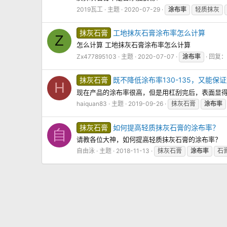
2019瓦工
主题
2020-07-29
涂布率
轻质抹灰
抹灰石膏
工地抹灰石膏涂布率怎么计算
Z
怎么计算 工地抹灰石膏涂布率怎么计算
Zx477895103
主题
2020-07-07
涂布率
回复： 
抹灰石膏
既不降低涂布率130-135，又能
H
现在产品的涂布率很高，但是用杠刮完后，表面显
haiquan83
主题
2019-09-26
抹灰石膏
涂布率
抹灰石膏
如何提高轻质抹灰石膏的涂布率？
自
请教各位大神，如何提高轻质抹灰石膏的涂布率？
自由泳
主题
2018-11-13
抹灰石膏
涂布率
石