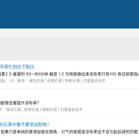
手帮忙划拉下配比
纤维素2.5 缓凝剂 60—80分钟 触变 1.2 为啥我做出来涂布率只有100 各位前辈
回复： 13
版块：
抹灰石膏 | 机喷石膏 | 粉刷石膏 | 石膏基自流平
剂能够显著提升涂布率？
块：
抹灰石膏 | 机喷石膏 | 粉刷石膏 | 石膏基自流平
质抹灰石膏中要不要添加胶粉？
灰石膏, 如果只是单纯的靠添加玻化微珠、引气剂来提高涂布率会不会引起后续的