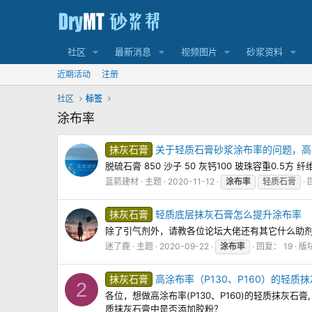
社区
最新消息
视频图片
砂浆资料
近期活动
注册
社区
标签
涂布率
抹灰石膏
关于轻质石膏砂浆涂布率的问题，高
脱硫石膏 850 沙子 50 灰钙100 玻珠容重0.5方 
蓝箭建材
主题
2020-11-12
涂布率
轻质石膏
抹灰石膏
轻质底层抹灰石膏怎么提升涂布率
除了引气剂外，请教各位论坛大佬还有其它什么助
迷了鹿
主题
2020-09-22
涂布率
回复： 19
版
抹灰石膏
高涂布率（P130、P160）的轻
2
各位，想做高涂布率(P130、P160)的轻质抹
质抹灰石膏中是否添加胶粉？