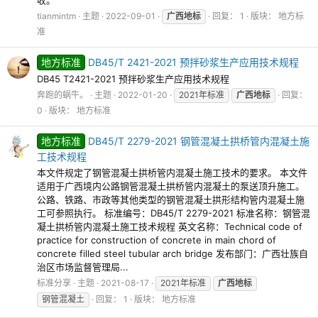
tianmintm
主题
2022-09-01
广西地标
回复： 1
版块：
地方标
准
地方标准
DB45/T 2421-2021 预拌砂浆生产应用技术规程
DB45 T2421-2021 预拌砂浆生产应用技术规程
奔跑的蜗牛。
主题
2022-01-20
2021年标准
广西地标
回复：
0
版块：
地方标准
地方标准
DB45/T 2279-2021 钢管混凝土拱桥管内混凝土施
工技术规程
本文件规定了钢管混凝土拱桥管内混凝土施工技术的要求。 本文件
适用于广西境内公路钢管混凝土拱桥管内混凝土的泵送顶升施工。
公路、铁路、市政等其他类型的钢管混凝土拱形结构管内混凝土施
工可参照执行。 标准编号：DB45/T 2279-2021 标准名称：钢管混
凝土拱桥管内混凝土施工技术规程 英文名称：Technical code of
practice for construction of concrete in main chord of
concrete filled steel tubular arch bridge 发布部门：广西壮族自
治区市场监督管理局...
标准分享
主题
2021-08-17
2021年标准
广西地标
钢管混凝土
回复： 1
版块：
地方标准