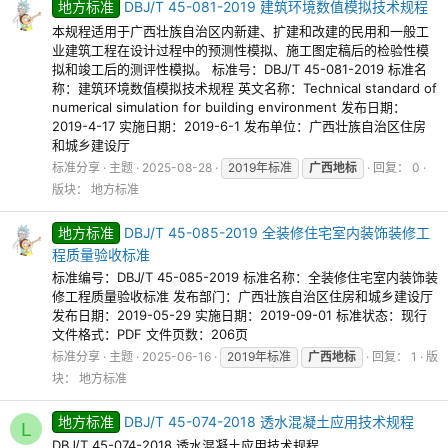
地方标准
DBJ/T 45-081-2019 建筑环境数值模拟技术规程
本规程适用于广西壮族自治区内新建、扩建和改建的民用和一般工
业建筑工程在设计过程中的预测性模拟、施工图定稿后的检验性模
拟和竣工后的测评性模拟。 标准号：DBJ/T 45-081-2019 标准名
称：建筑环境数值模拟技术规程 英文名称：Technical standard of
numerical simulation for building environment 发布日期：
2019-4-17 实施日期：2019-6-1 发布单位：广西壮族自治区住房
和城乡建设厅
标准分享
主题
2025-08-28
2019年标准
广西地标
回复： 0
版块：
地方标准
地方标准
DBJ/T 45-085-2019 全装修住宅室内装饰装修工
程质量验收标准
标准编号：DBJ/T 45-085-2019 标准名称：全装修住宅室内装饰装
修工程质量验收标准 发布部门：广西壮族自治区住房和城乡建设厅
发布日期：2019-05-29 实施日期：2019-09-01 标准状态：现行
文件格式：PDF 文件页数：206页
标准分享
主题
2025-06-16
2019年标准
广西地标
回复： 1
版
块：
地方标准
地方标准
DBJ/T 45-074-2018 透水混凝土应用技术规程
L
DBJ/T 45-074-2018 透水混凝土应用技术规程