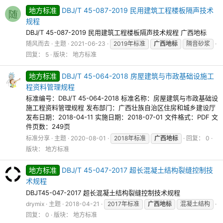
地方标准
DBJ/T 45-087-2019 民用建筑工程楼板隔声技术
随
规程
DBJ/T 45-087-2019 民用建筑工程楼板隔声技术规程 广西地标
随风而去
主题
2021-06-23
2019年标准
广西地标
隔音砂浆
回复： 5
版块：
地方标准
地方标准
DBJ/T 45-064-2018 房屋建筑与市政基础设施工
程资料管理规程
标准编号：DBJ/T 45-064-2018 标准名称：房屋建筑与市政基础设
施工程资料管理规程 发布部门：广西壮族自治区住房和城乡建设厅
发布日期：2018-04-11 实施日期：2018-07-01 文件格式：PDF 文
件页数：249页
标准分享
主题
2020-08-01
2018年标准
广西地标
回复： 0
版块：
地方标准
地方标准
DBJ/T 45-047-2017 超长混凝土结构裂缝控制技
术规程
DBJT45-047-2017 超长混凝土结构裂缝控制技术规程
drymix
主题
2018-04-21
2017年标准
广西地标
混凝土结构
回复： 0
版块：
地方标准