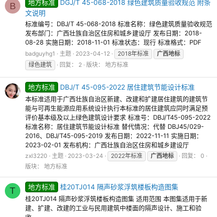
地方标准
DGJ/T 45-068-2018 绿色建筑质量验收规范 附条
B
文说明
标准编号：DBJ/T 45-068-2018 标准名称：绿色建筑质量验收规范
发布部门：广西壮族自治区住房和城乡建设厅 发布日期：2018-
08-28 实施日期：2018-11-01 标准状态：现行 标准格式：PDF
badguyhg1
主题
2023-04-12
2018年标准
广西地标
绿色建筑
回复： 2
版块：
地方标准
地方标准
DBJ/T 45-095-2022 居住建筑节能设计标准
本标准适用于广西壮族自治区新建、改建和扩建居住建筑的建筑节
能与可再生能源应用系统设计执行本标准的居住建筑应同时满足预
评价基本级及以上绿色建筑设计要求 标准号：DBJ/T45-095-2022
标准名称：居住建筑节能设计标准 替代情况：代替 DBJ45/029-
2016、DBJ/T45-095-2019 发布日期：2022-11-11 实施日期：
2023-02-01 发布机构：广西壮族自治区住房和城乡建设厅
zxl3220
主题
2023-03-24
2022年标准
广西地标
回复： 0
版块：
地方标准
地方标准
桂20TJ014 隔声砂浆浮筑楼板构造图集
T
桂20TJ014 隔声砂浆浮筑楼板构造图集 适用范围 本图集适用于新
建、扩建、改建的工业与民用建筑中楼面的隔声设计、施工和验
收。