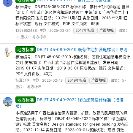
1
标准编号：DBJ/T45-053-2017 标准名称：锚杆土钉试验规范 批准
部门: 广西壮族自治区住房和城乡建设厅 主编部门: 广西华蓝岩土工
程有限公司 发布日期：2017年11月3日 实施日期：2018 年2月1日
标准状态：现行 文件格式：PDF 文件页数：65页
1293952438
主题
2025-03-24
2017年标准
广西地标
回复：
3
版块：
地方标准
地方标准
DBJ/T 45-080-2019 既有住宅加装电梯设计导则
标准编号：DBJ/T 45-080-2019 标准名称：既有住宅加装电梯设计
导则 发布部门：广西壮族自治区住房和城乡建设厅 发布日期：
2019-01-07 实施日期：2019-03-01 标准状态：现行 文件格式：
PDF 文件页数：40页
标准分享
主题
2025-02-18
2019年标准
广西地标
回复： 5
版块：
地方标准
地方标准
DBJ/T 45-049-2022 绿色建筑设计标准（扫描
版）
本标准适用于广西壮族自治区内新建、扩建、改建的民用建筑的绿
色建筑设计。 标准号：DBJ∕T 45-049-2022 标准名称：绿色建筑
设计标准 英文名称：Design standard for green building 发布日
期：2022-12-14 实施日期：2023-03-01 标准状态：现行 页数：