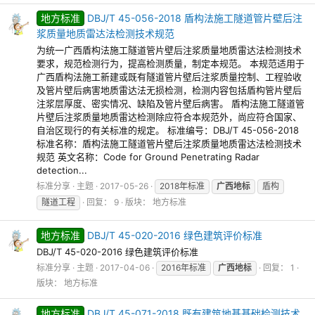
地方标准
DBJ/T 45-056-2018 盾构法施工隧道管片壁后注
浆质量地质雷达法检测技术规范
为统一广西盾构法施工隧道管片壁后注浆质量地质雷达法检测技术
要求，规范检测行为，提高检测质量，制定本规范。 本规范适用于
广西盾构法施工新建或既有隧道管片壁后注浆质量控制、工程验收
及管片壁后病害地质雷达法无损检测，检测内容包括盾构管片壁后
注浆层厚度、密实情况、缺陷及管片壁后病害。 盾构法施工隧道管
片壁后注浆质量地质雷达检测除应符合本规范外，尚应符合国家、
自治区现行的有关标准的规定。 标准编号：DBJ/T 45-056-2018
标准名称：盾构法施工隧道管片壁后注浆质量地质雷达法检测技术
规范 英文名称：Code for Ground Penetrating Radar
detection...
标准分享
主题
2017-05-26
2018年标准
广西地标
盾构
隧道工程
回复： 9
版块：
地方标准
地方标准
DBJ/T 45-020-2016 绿色建筑评价标准
DBJ/T 45-020-2016 绿色建筑评价标准
标准分享
主题
2017-04-06
2016年标准
广西地标
回复： 1
版块：
地方标准
地方标准
DBJ/T 45-071-2018 既有建筑地基基础检测技术