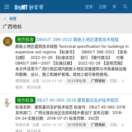
登录
注册
标签
广西地标
地方标准
DB45/T 396-2022 膨胀土地区建筑技术规程
尾
膨胀土地区建筑技术规程 Technical specification for buildings in
expansive soil regions 【标准号】 DB45/T 396-2022 【发布
日期】 2022-01-26 【标准状态】 现行 【替代情况】 代替
DB45/T 396—2007 【实施日期】 2022-02-28 【适用范围】
本文件适用于广西行政区域内膨胀土地区房屋建筑与市政基础设施
的勘察、设计、施工和维护管理。其他工程可参照使用。
尾指银戒
主题
2026-01-29
2022年标准
广西地标
回复： 3
版块：
地方标准
地方标准
DBJ/T 45-065-2018 建筑基坑支护技术规范
标准名称：建筑基坑支护技术规范 标准号：DBJ/T 45-065-2018
发布部门：广西壮族自治区住房和城乡建设厅 发布日期：2018-
04-24 实施日期：2018-07-01 标准页数：262页
标准分享
主题
2025-10-07
2018年标准
广西地标
回复： 4
版块：
地方标准