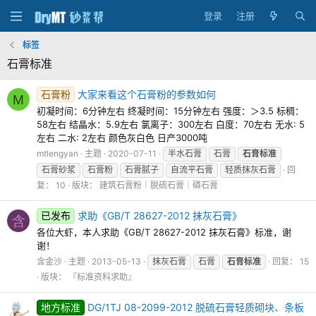
登录
注册
标签
石膏标准
石膏粉
大家来看这个石膏粉的参数如何
M
初凝时间：6分钟左右 终凝时间：15分钟左右 强度：＞3.5 标稠：
58左右 结晶水：5.9左右 氯离子：300左右 白度：70左右 无水: 5
左右 二水: 2左右 颜色灰白色 日产3000吨
mtlengyan
主题
2020-07-11
半水石膏
石膏
石膏标准
石膏砂浆
石膏粉
石膏腻子
自流平石膏
轻质抹灰石膏
回
复： 10
版块：
建筑石膏粉｜脱硫石膏｜磷石膏
已发布
求助《GB/T 28627-2012 抹灰石膏》
含
各位大虾，本人求助《GB/T 28627-2012 抹灰石膏》标准，谢
谢！
含金沙
主题
2013-05-13
抹灰石膏
石膏
石膏标准
回复： 15
版块：
『标准资料求助』
地方标准
DG/1TJ 08-2099-2012 脱硫石膏轻质砌块、条板