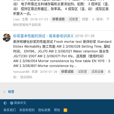
动） 电子秤靠近主料储存箱和主要添加剂。如图： 3 搅拌区（湿、
动） 搅拌区靠近称量区，效率高。 4 成型区（湿、动） 成型区面
积要大一点。...
Ltao
主题
2018-07-03
砂浆试验
试验室
回复： 4
版块：
干
粉砂浆相关产品检测
砂浆基本性能的测试 - 易来泰培训讲义
2016-01-26
新拌和硬化砂浆的性能测试 Fresh mortar test 新拌砂浆 Standard
Elotex Workability 施工性能 AW 2.3/06/028 Setting Time, 凝结
时间， EN196，JGJ70 AW 2.3/06/021 Water retention 保水性
JG/T230-2007 AW 2.3/06/071 Pot life，适用期（使用时间）
AW 2.3/06/054 Mortar consistence by flow table EN 1015 - 3
AW 2.3/06/801 Mortar consistence by...
hanyuan88
资源
2016-01-26
砂浆试验
试验室
试验设备
类
别：
培训资料
标签
简体中文
联系我们
条款和规则
隐私政策
帮助
R
S