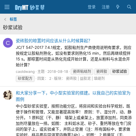
登录
注册
标签
砂浆试验
瓷砖胶的晾置时间应该从什么时候算起？
C
JC/T 547-2017 7.4.1规定，如胶粘剂生产商使用说明有要求，则应
按规定让胶粘剂熟化，如没有要求则熟化15 min，然后再继续搅拌
15 s。那晾置时间是从熟化完成开始计算，还是从粉料与水混合开
始计算？
caoldwang
主题
2018-08-18
瓷砖粘结剂
瓷砖胶
砂浆试验
砂浆配方
回复： 2
版块：
瓷砖胶 | 益胶泥 | 填缝剂
和大家分享一下，中小型实验室的搭建。以我自己的实验室为
图例
中小型砂浆实验室，按照功能分区，将房间和实验台科学规划，既
便于操作和管理，又能显著提高效率！ 原则：干、湿分开，动、静
分开。 1 原料区（干、静） 墙架上或桌架上，放置添加剂，同类添
加剂尽量放在一排。如图： 主料如水泥、砂子、重钙等放在专门房
间的架子上，或实验桌下，并防止受潮（注：所有国标中，要求做
实验时，样品要在同温室内静置24h）。如图： 2 称量区（干、