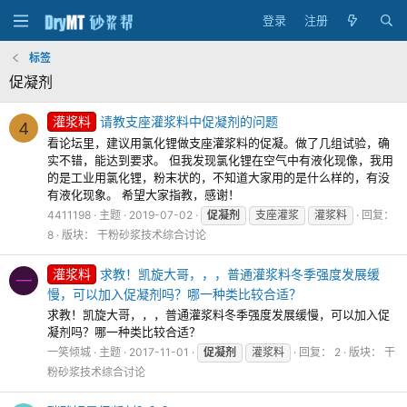
登录
注册
标签
促凝剂
灌浆料
请教支座灌浆料中促凝剂的问题
4
看论坛里，建议用氯化锂做支座灌浆料的促凝。做了几组试验，确
实不错，能达到要求。 但我发现氯化锂在空气中有液化现像，我用
的是工业用氯化锂，粉末状的，不知道大家用的是什么样的，有没
有液化现象。 希望大家指教，感谢！
4411198
主题
2019-07-02
促凝剂
支座灌浆
灌浆料
回复：
8
版块：
干粉砂浆技术综合讨论
灌浆料
求教！凯旋大哥，，，普通灌浆料冬季强度发展缓
一
慢，可以加入促凝剂吗？哪一种类比较合适？
求教！凯旋大哥，，，普通灌浆料冬季强度发展缓慢，可以加入促
凝剂吗？哪一种类比较合适？
一笑倾城
主题
2017-11-01
促凝剂
灌浆料
回复： 2
版块：
干
粉砂浆技术综合讨论