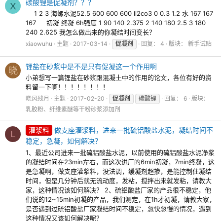
碳酸锂是促凝剂？？？
X
1 2 3 海螺水泥52.5 600 600 600 li2co3 0 0.3 1.2 水 167 167
167 初凝 终凝 6h强度 1 90 140 2.375 2 140 180 2.5 3 180
240 2.625 我怎么做出来的你凝结时间变长？
xiaowuhu
主题
2017-03-14
促凝剂
回复： 4
版块：
新手试贴
锂盐在砂浆中是不是只有促凝这一个作用啊
晓
小弟想写一篇锂盐在砂浆跟混凝土中的作用的论文，各位有好的资
料留一下啊！！！！！！！！
晓风残月
主题
2017-02-20
促凝剂
碳酸锂
回复： 6
版块：
乳胶粉、纤维素醚等干粉砂浆添加剂
灌浆料
做支座灌浆料，进来一批硫铝酸盐水泥，凝结时间不
L
稳定，急凝，如何解决？
1、最近公司进来一批硫铝酸盐水泥，以前使用的硫铝酸盐水泥净浆
的凝结时间在23min左右，而这次进厂的6min初凝，7min终凝，这
是急凝啊，做支座灌浆料，没法调，缓凝剂超掺，是能控制住凝结
时间，但是几分钟后就无流动度，发粘，搅拌出来就发粘，请教大
家，这种情况该如何解决？ 2、硫铝酸盐厂家的产品很不稳定，他
们说的12~15min初凝的产品，我们测定，在1h才初凝，请教大家，
是否遇到过硫铝酸盐厂家凝结时间不稳定，忽快忽慢的情况，遇到
这种情况又该如何解决呢？