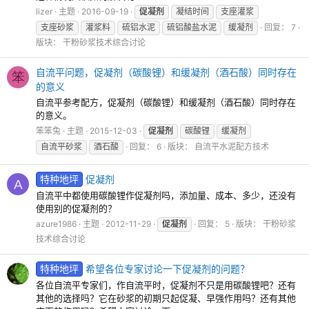
lizer
主题
2016-09-19
促凝剂
凝结时间
支座灌浆
支座砂浆
灌浆料
硫铝水泥
硫铝酸盐水泥
缓凝剂
回复： 7
版块：
干粉砂浆技术综合讨论
自流平问题，促凝剂（碳酸锂）和缓凝剂（酒石酸）同时存在
笨
的意义
自流平参考配方，促凝剂（碳酸锂）和缓凝剂（酒石酸）同时存在
的意义。
笨笨兔
主题
2015-12-03
促凝剂
碳酸锂
缓凝剂
自流平砂浆
酒石酸
回复： 6
版块：
自流平水泥配方技术
特种地坪
促凝剂
A
自流平中都使用碳酸锂作促凝剂吗，添加量、成本、多少，还没有
使用别的促凝剂的？
azure1986
主题
2012-11-29
促凝剂
回复： 5
版块：
干粉砂浆
技术综合讨论
特种地坪
希望各位专家讨论一下促凝剂的问题？
各位自流平专家们，作自流平时，促凝剂不只是用碳酸锂吧？还有
其他的选择吗？它在砂浆的初期只起促凝、早强作用吗？还有其他