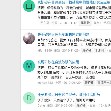
尾矿砂在普通商品干粉砂浆中的性能研究及应用
山
摘要：细骨料作为一种最为普通、城市建设重要的
石粉含量、和尾矿砂部分取代天然砂对普通商品干
的和易性和力学性能；另一方面尾矿砂部分取代天然砂
山不在高
资源
2020-01-17
尾矿砂
类别：
学术
关于破碎大理石制取机制砂的问题
目前公司想进一批大理石下脚料破碎成机制砂，因
里面。 我自己试验的结果是，1、大理石骨料比较轻
yifan3399
主题
2019-11-25
尾矿砂
机制砂
回
铁尾矿砂在自流砂浆的应用
M
摘要： 研究了铁尾矿自身物化性质， 根据铁尾矿
较大但MB 值较小，并且石粉的平均粒径大于泥粉
尾矿砂； 细梊料； 自流平砂浆； 流动度
merton 123
主题
2019-06-29
尾矿砂
自流平水
沙子紧张，只有这个沙子，请问可以用吗
D
沙子紧张，只有这个沙子，请问可以用吗
Deng
主题
2019-06-05
尾矿砂
回复： 15
版块