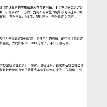
对目前细骨料的应用情况及存在的问题，本文重点研究尾矿砂
点，研究表明：一方面一定的石粉含量的尾矿砂可以提高砂浆
；石粉含量；MB值；配比设计；干粉砂浆 0 前言...
否作为干混砂浆骨料使用，另外产生的石粉，能否掺加到砂浆
强度，大约影响20--30%的样子，不知正确与否。
尾矿砂浆各项性质进行了研究。试验证明，铁尾矿石粉含枯虽然
并且较传统的自流平砂浆成本有了较大的降低． 关键词： 铁