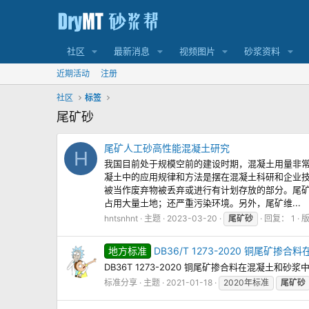
社区
最新消息
视频图片
砂浆资料
近期活动
注册
社区
标签
尾矿砂
尾矿人工砂高性能混凝土研究
H
我国目前处于规模空前的建设时期，混凝土用量非常
凝土中的应用规律和方法是摆在混凝土科研和企业技
被当作废弃物被丢弃或进行有计划存放的部分。尾矿
占用大量土地；还严重污染环境。另外，尾矿维...
hntsnhnt
主题
2023-03-20
尾矿砂
回复： 1
地方标准
DB36/T 1273-2020 铜尾矿
DB36T 1273-2020 铜尾矿掺合料在混凝土和砂
标准分享
主题
2021-01-18
2020年标准
尾矿砂