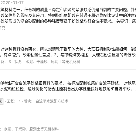
2020-01-17
建筑材料之一，细骨料的质量不稳定和资源的紧张缺乏仍是当前的主要问题，针
粉砂浆性能的影响及其应用，特别指出尾矿砂在普通干粉砂浆配比设计中的注意
所形成的混合砂配制的各种强度等级干粉砂浆均符合性能要求。 关键词：尾矿砂
研究
为对这种骨料没有研究，所以想请教下群里的大神，大理石机制砂性能如何，能
，有点“散”，砂浆粘聚性差点；2、与掺粉煤灰相比，大理石粉会显著的降低砂浆
复： 5
版块：
水泥、干燥砂、膨润土等无机材料
砂的特性符合自流平砂浆细骨料的要求， 按标准配制铁尾矿自流平砂浆， 对铁
和水泥颗粒粒径：通过优化的配合比能制备出力学性能良好地铁尾矿自流平砂， 
泥
回复： 4
版块：
自流平水泥配方技术
：
水泥、干燥砂、膨润土等无机材料