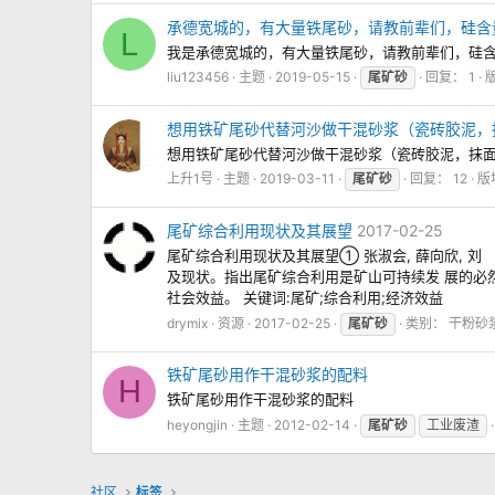
承德宽城的，有大量铁尾砂，请教前辈们，硅含
L
我是承德宽城的，有大量铁尾砂，请教前辈们，硅含
liu123456
主题
2019-05-15
尾矿砂
回复： 1
想用铁矿尾砂代替河沙做干混砂浆（瓷砖胶泥，
想用铁矿尾砂代替河沙做干混砂浆（瓷砖胶泥，抹面
上升1号
主题
2019-03-11
尾矿砂
回复： 12
版
尾矿综合利用现状及其展望
2017-02-25
尾矿综合利用现状及其展望① 张淑会, 薛向欣, 刘 
及现状。指出尾矿综合利用是矿山可持续发 展的必然
社会效益。 关键词:尾矿;综合利用;经济效益
drymix
资源
2017-02-25
尾矿砂
类别：
干粉砂
铁矿尾砂用作干混砂浆的配料
H
铁矿尾砂用作干混砂浆的配料
heyongjin
主题
2012-02-14
尾矿砂
工业废渣
社区
标签