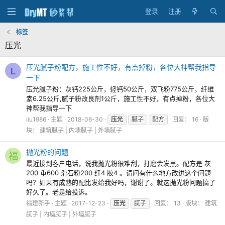
登录
注册
标签
压光
压光腻子粉配方，施工性不好，有点掉粉，各位大神帮我指导
L
一下
压光腻子粉：灰钙225公斤，轻钙50公斤，双飞粉775公斤，纤维
素6.25公斤,腻子粉改良剂1公斤，施工性不好，有点掉粉，各位大
神帮我指导一下
liu1986
主题
2018-06-30
压光
腻子
配方
回复： 16
版
块：
建筑腻子 | 内墙腻子 | 外墙腻子
抛光粉的问题
福
最近接到客户电话，说我抛光粉很难刮，打磨会发黑。配方是 灰
200 重600 滑石粉200 纤4 胶4 。请问有什么地方改进这个问题
吗？如果有成熟的配比发给我好吗，谢谢了。就这抛光粉问题搞了
好久了。老是给投诉。
福建新手
主题
2017-12-23
压光
腻子
回复： 13
版块：
建筑
腻子 | 内墙腻子 | 外墙腻子