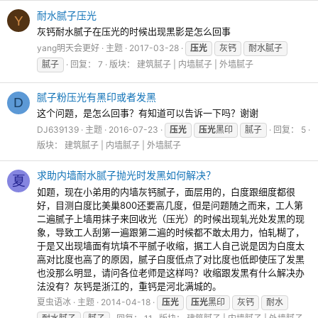
耐水腻子压光
Y
灰钙耐水腻子在压光的时候出现黑影是怎么回事
yang明天会更好
主题
2017-03-28
压光
灰钙
耐水腻子
腻子
回复： 7
版块：
建筑腻子 | 内墙腻子 | 外墙腻子
腻子粉压光有黑印或者发黑
D
这个问题，是怎么回事？有知道可以告诉一下吗？谢谢
DJ639139
主题
2016-07-23
压光
压光
黑印
腻子
回复： 5
版块：
建筑腻子 | 内墙腻子 | 外墙腻子
求助内墙耐水腻子抛光时发黑如何解决？
夏
如题，现在小弟用的内墙灰钙腻子，面层用的，白度跟细度都很
好，目测白度比美巢800还要高几度，但是问题随之而来，工人第
二遍腻子上墙用抹子来回收光（压光）的时候出现轧光处发黑的现
象，导致工人刮第一遍跟第二遍的时候都不敢太用力，怕轧糊了，
于是又出现墙面有坑填不平腻子收缩，据工人自己说是因为白度太
高对比度也高了的原因，腻子白度低点了对比度也低即使压了发黑
也没那么明显，请问各位老师是这样吗？收缩跟发黑有什么解决办
法没有？灰钙是浙江的，重钙是河北满城的。
夏虫语冰
主题
2014-04-18
压光
压光
黑印
灰钙
耐水