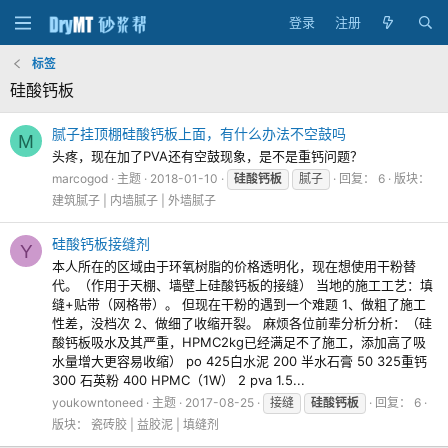
登录
注册
标签
硅酸钙板
腻子挂顶棚硅酸钙板上面，有什么办法不空鼓吗
M
头疼，现在加了PVA还有空鼓现象，是不是重钙问题？
marcogod
主题
2018-01-10
硅酸钙板
腻子
回复： 6
版块：
建筑腻子 | 内墙腻子 | 外墙腻子
硅酸钙板接缝剂
Y
本人所在的区域由于环氧树脂的价格透明化，现在想使用干粉替
代。（作用于天棚、墙壁上硅酸钙板的接缝） 当地的施工工艺：填
缝+贴带（网格带）。 但现在干粉的遇到一个难题 1、做粗了施工
性差，没档次 2、做细了收缩开裂。 麻烦各位前辈分析分析：（硅
酸钙板吸水及其严重，HPMC2kg已经满足不了施工，添加高了吸
水量增大更容易收缩） po 425白水泥 200 半水石膏 50 325重钙
300 石英粉 400 HPMC（1W） 2 pva 1.5...
youkowntoneed
主题
2017-08-25
接缝
硅酸钙板
回复： 6
版块：
瓷砖胶 | 益胶泥 | 填缝剂