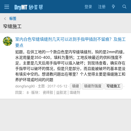
登录
注册
标签
窄缝施工
室内白色窄缝填缝剂几天可以达到手指甲插刮不留痕？及施工
要点
如题，在供工地的一个款白色室内窄缝填缝剂，钩的是2mm的缝，
水泥用量是350-400，填料为重钙；工地反映最近的供料强度不
足，主要是几天后用手指甲可以插入破坏；到现场查看，确实存在
手指甲可以破坏的情况，但是只是部分，而且能被破坏的基本是没
有填实中空的。想请教问题出在哪里？个人觉得主要是填缝施工和
养护环境或时间的问题
dongfang90
主题
2017-05-12
填缝
填缝剂强度
窄缝施工
回复： 8
版块：
瓷砖胶 | 益胶泥 | 填缝剂