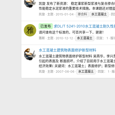
凯旋 发布了新资源： 稳定灌浆新型浆液与复合掺合
性能稳定水泥浆液的重要技术措施。本课题还对锂盐渣
凯旋
主题
2015-01-04
掺合料
水工混凝土
回
已发布
求DL/T 5241-2010水工混凝土耐久
雅
请问谁有这个标准的，可否共享一下，谢谢！
雅斯
主题
2010-12-12
水工混凝土
回复： 1
版
水工混凝土建筑物表面修护新型材料
水工混凝土建筑物表面修护新型材料 吴燕华，李兴贵
引起的表面及 断面损坏，介绍了目前用于水工混凝
经济效果( 关键词：水工混凝土；表面修护；新型
凯旋
主题
2007-06-06
水工混凝土
回复： 1
版