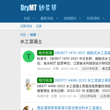
社区
最新消息
视频图片
砂浆资料
近期活动
注册
社区
标签
水工混凝土
地方标准
DB36/T 1470-2021 装配式水
T
标准号：DB36/T 1470-2021 中文名称：装配
位：省水利厅 起草单位：江西省水利规划设计研究院、
tianmintm
主题
2022-08-05
2021年标准
水工
地方标准
DB37/T 4496-2022 水工混
DB37T 4496-2022 水工混凝土表面涂层质量
施管理业 发布日期：2022-02-18 实施日期：2022-
标准分享
主题
2022-02-26
2022年标准
山东地
稳定灌浆新型浆液与复合掺合料水工混凝土