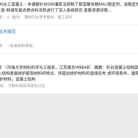
料水工混凝土 - 本课题针对GIN灌浆法研制了新型聚合物MAC稳定剂，该
-粉煤灰复合掺合料活性进行了深入系统研究 查看资源详情...
复： 0
版块：
建材行业学术相关、施工资料
性技术规范
块：
『标准资料求助』
 （河海大学材料科学与工程系，江苏南京!#$$AB） 摘要：针对混凝土结
土结构表面修护新型材料的特点，并提出修护材料的选择应考 虑环境条件、建
修护材料；混凝土结构
块：
干粉砂浆技术综合讨论