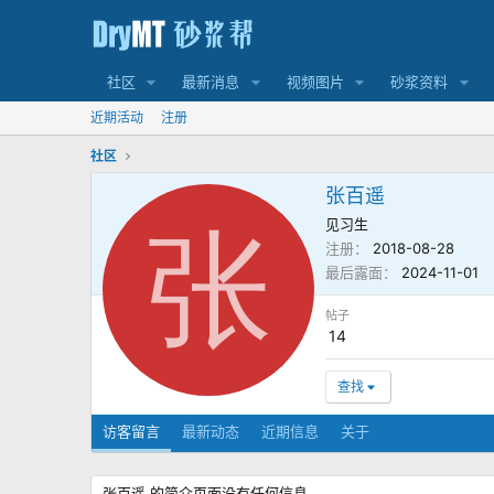
社区
最新消息
视频图片
砂浆资料
近期活动
注册
社区
张百遥
见习生
张
注册
2018-08-28
最后露面
2024-11-01
帖子
14
查找
访客留言
最新动态
近期信息
关于
张百遥 的简介页面没有任何信息。