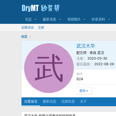
社区
最新消息
视频图片
砂浆资料
近期活动
注册
社区
武汉大华
配方师
·
来自
武汉
武
注册
2020-03-30
最后露面
2022-08-26
帖子
924
查找
访客留言
最新动态
近期信息
关于
武汉大华 的简介页面没有任何信息。