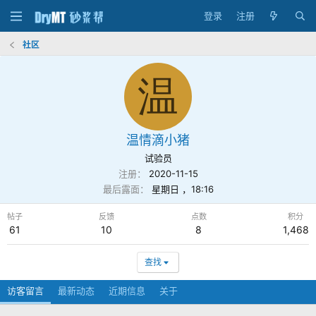
登录
注册
社区
温
温情滴小猪
试验员
注册
2020-11-15
最后露面
星期日 ，18:16
帖子
反馈
点数
积分
61
10
8
1,468
查找
访客留言
最新动态
近期信息
关于