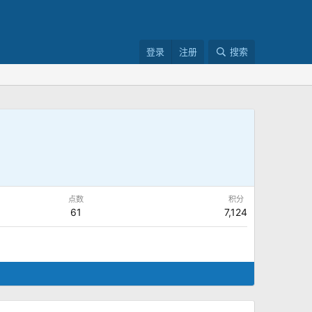
登录
注册
搜索
点数
积分
61
7,124