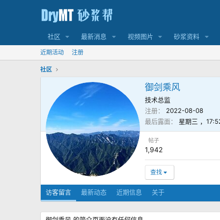
社区
最新消息
视频图片
砂浆资料
近期活动
注册
社区
御剑乘风
技术总监
注册
2022-08-08
最后露面
星期三 ，17:5
帖子
1,942
查找
访客留言
最新动态
近期信息
关于
御剑乘风 的简介页面没有任何信息。