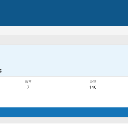
索
解答
反馈
7
140