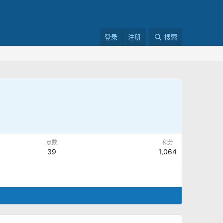
登录
注册
搜索
点数
积分
39
1,064