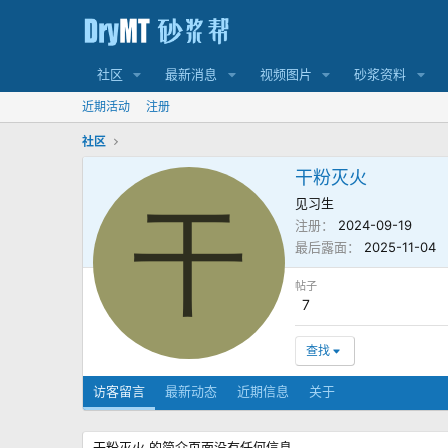
社区
最新消息
视频图片
砂浆资料
近期活动
注册
社区
干粉灭火
见习生
干
注册
2024-09-19
最后露面
2025-11-04
帖子
7
查找
访客留言
最新动态
近期信息
关于
干粉灭火 的简介页面没有任何信息。