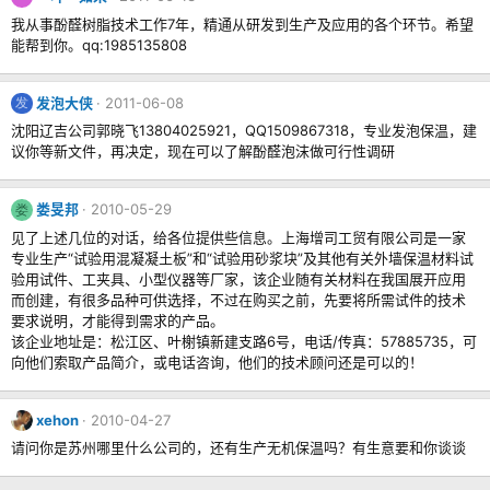
我从事酚醛树脂技术工作7年，精通从研发到生产及应用的各个环节。希望
能帮到你。qq:1985135808
发泡大侠
2011-06-08
发
沈阳辽吉公司郭晓飞13804025921，QQ1509867318，专业发泡保温，建
议你等新文件，再决定，现在可以了解酚醛泡沫做可行性调研
娄旻邦
2010-05-29
娄
见了上述几位的对话，给各位提供些信息。上海增司工贸有限公司是一家
专业生产“试验用混凝凝土板”和“试验用砂浆块”及其他有关外墙保温材料试
验用试件、工夹具、小型仪器等厂家，该企业随有关材料在我国展开应用
而创建，有很多品种可供选择，不过在购买之前，先要将所需试件的技术
要求说明，才能得到需求的产品。
该企业地址是：松江区、叶榭镇新建支路6号，电话/传真：57885735，可
向他们索取产品简介，或电话咨询，他们的技术顾问还是可以的！
xehon
2010-04-27
请问你是苏州哪里什么公司的，还有生产无机保温吗？有生意要和你谈谈