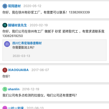
筑翔建材
2020-05-12
筑
你好，我在徐州有砂浆工厂，有需要可以联系！13382693339
臻辅材袁先生
2020-02-19
臻
你好，我们公司在徐州有工厂 做腻子 砂浆 瓷砖胶代工 ，有需求请联系我
13062619250
四川仁寿宏瑞泰唐粮材
四
你需要膨润土吗？
2020-03-13
XIAOGUAIBA
2017-06-07
X
你好！
shanlin
2016-12-19
S
我们公司有多点检测的拉拔仪，咱们公司还有需要吗？
一叶一如来
2011-06-13
一