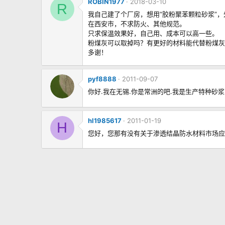
ROBIN1977
2018-03-10
R
我自己建了个厂房，想用“胶粉聚苯颗粒砂浆”
在西安市，不求防火、其他规范。
只求保温效果好，自己用、成本可以高一些。
粉煤灰可以取掉吗？有更好的材料能代替粉煤灰
多谢！
pyf8888
2011-09-07
你好.我在无锡.你是常洲的吧.我是生产特种砂浆.有工
hl1985617
2011-01-19
H
您好，您那有没有关于渗透结晶防水材料市场应