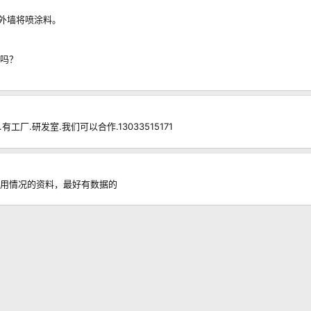
，外墙将喷涂料。
吗？
厂.研发室.我们可以合作.13033515171
用情况的资料，最好有数据的