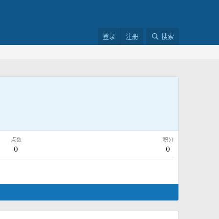
登录
注册
搜索
点数
积分
0
0