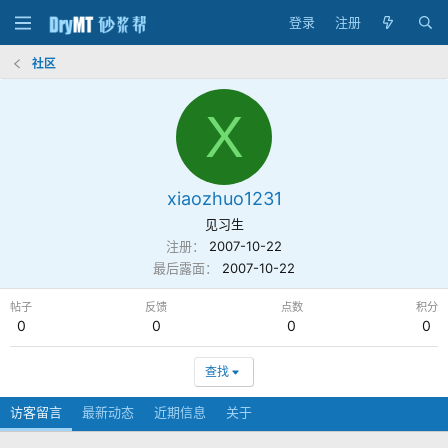
登录
注册
社区
X
xiaozhuo1231
见习生
注册
2007-10-22
最后露面
2007-10-22
帖子
反馈
点数
积分
0
0
0
0
查找
访客留言
最新动态
近期信息
关于