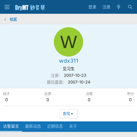
登录
注册
社区
W
wdx311
见习生
注册
2007-10-23
最后露面
2007-10-24
帖子
反馈
点数
积分
0
0
0
0
查找
访客留言
最新动态
近期信息
关于