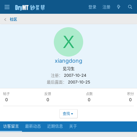
登录
注册
社区
X
xiangdong
见习生
注册
2007-10-24
最后露面
2007-10-25
帖子
反馈
点数
积分
0
0
0
0
查找
访客留言
最新动态
近期信息
关于