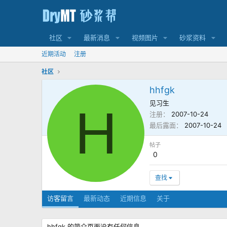
社区
最新消息
视频图片
砂浆资料
近期活动
注册
社区
hhfgk
见习生
H
注册
2007-10-24
最后露面
2007-10-24
帖子
0
查找
访客留言
最新动态
近期信息
关于
hhfgk 的简介页面没有任何信息。