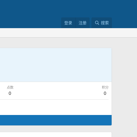
登录
注册
搜索
点数
积分
0
0