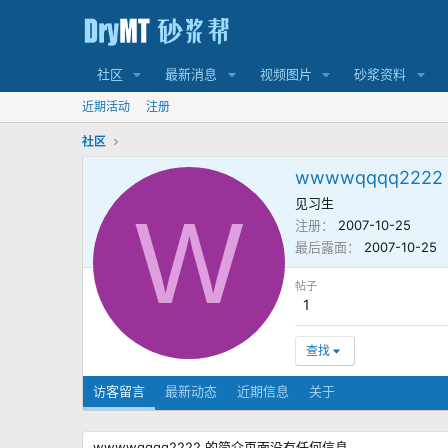
社区
最新消息
视频图片
砂浆资料
近期活动
注册
社区
wwwwqqqq2222
见习生
W
注册
2007-10-25
最后露面
2007-10-25
帖子
1
查找
访客留言
最新动态
近期信息
关于
wwwwqqqq2222 的简介页面没有任何信息。