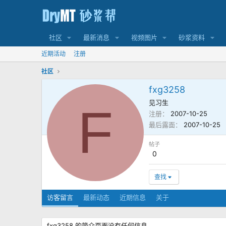
社区
最新消息
视频图片
砂浆资料
近期活动
注册
社区
fxg3258
见习生
F
注册
2007-10-25
最后露面
2007-10-25
帖子
0
查找
访客留言
最新动态
近期信息
关于
fxg3258 的简介页面没有任何信息。