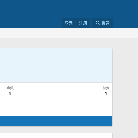
登录
注册
搜索
点数
积分
0
0