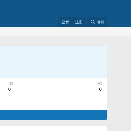
登录
注册
搜索
点数
积分
0
0