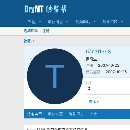
社区
最新消息
视频图片
砂浆资料
近期活动
注册
社区
tianzi1368
见习生
T
注册
2007-10-25
最后露面
2007-10-25
帖子
0
查找
访客留言
最新动态
近期信息
关于
tianzi1368 的简介页面没有任何信息。