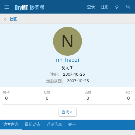
登录
注册
社区
N
nh_haozi
见习生
注册
2007-10-25
最后露面
2007-10-25
帖子
反馈
点数
积分
0
0
0
0
查找
访客留言
最新动态
近期信息
关于