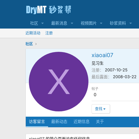
社区
最新消息
视频图片
砂浆资料
近期活动
注册
社区
xiaoai07
见习生
X
注册
2007-10-25
最后露面
2008-03-22
帖子
0
查找
访客留言
最新动态
近期信息
关于
xiaoai07 的简介页面没有任何信息。