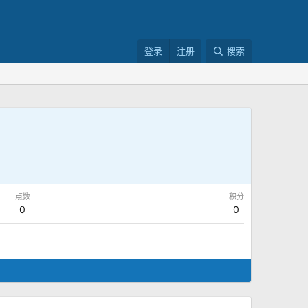
登录
注册
搜索
点数
积分
0
0