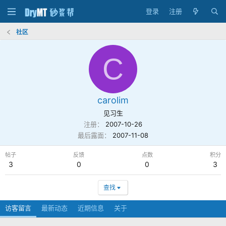
登录
注册
社区
C
carolim
见习生
注册
2007-10-26
最后露面
2007-11-08
帖子
反馈
点数
积分
3
0
0
3
查找
访客留言
最新动态
近期信息
关于