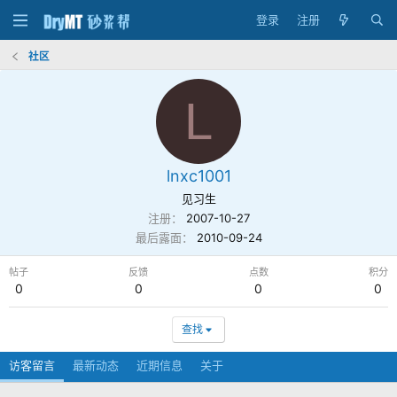
登录
注册
社区
L
lnxc1001
见习生
注册
2007-10-27
最后露面
2010-09-24
帖子
反馈
点数
积分
0
0
0
0
查找
访客留言
最新动态
近期信息
关于