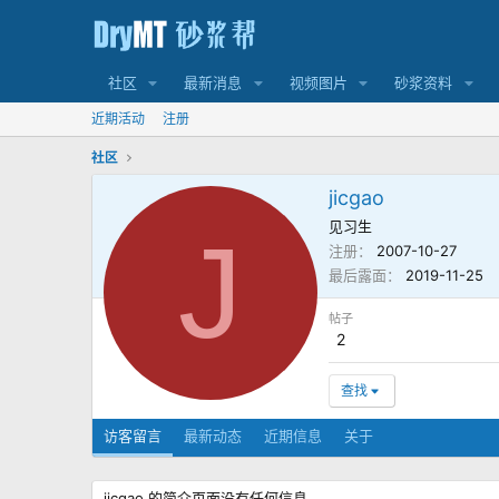
社区
最新消息
视频图片
砂浆资料
近期活动
注册
社区
jicgao
见习生
J
注册
2007-10-27
最后露面
2019-11-25
帖子
2
查找
访客留言
最新动态
近期信息
关于
jicgao 的简介页面没有任何信息。