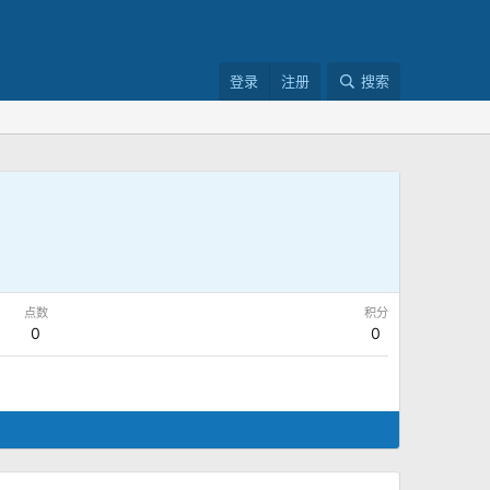
登录
注册
搜索
点数
积分
0
0