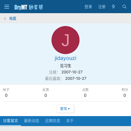
登录
注册
社区
J
jidayouzi
见习生
注册
2007-10-27
最后露面
2007-10-27
帖子
反馈
点数
积分
0
0
0
0
查找
访客留言
最新动态
近期信息
关于