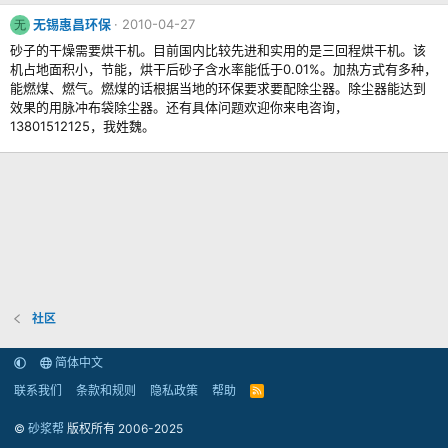
无锡惠昌环保
2010-04-27
无
砂子的干燥需要烘干机。目前国内比较先进和实用的是三回程烘干机。该
机占地面积小，节能，烘干后砂子含水率能低于0.01%。加热方式有多种，
能燃煤、燃气。燃煤的话根据当地的环保要求要配除尘器。除尘器能达到
效果的用脉冲布袋除尘器。还有具体问题欢迎你来电咨询，
13801512125，我姓魏。
社区
简体中文
联系我们
条款和规则
隐私政策
帮助
R
S
S
©
砂浆帮
版权所有 2006-2025