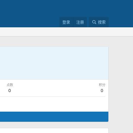
登录
注册
搜索
点数
积分
0
0