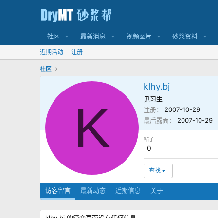
社区
最新消息
视频图片
砂浆资料
近期活动
注册
社区
klhy.bj
见习生
K
注册
2007-10-29
最后露面
2007-10-29
帖子
0
查找
访客留言
最新动态
近期信息
关于
klhy.bj 的简介页面没有任何信息。