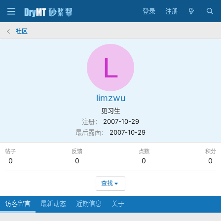
登录
注册
社区
L
limzwu
见习生
注册
2007-10-29
最后露面
2007-10-29
帖子
反馈
点数
积分
0
0
0
0
查找
访客留言
最新动态
近期信息
关于