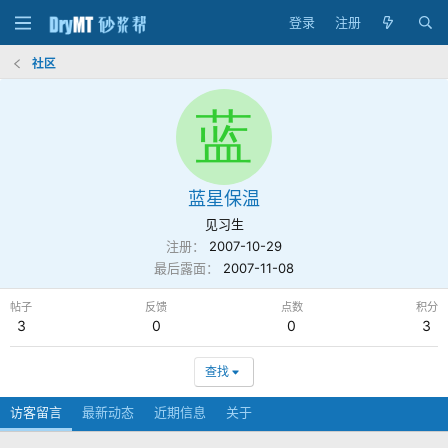
登录
注册
社区
蓝
蓝星保温
见习生
注册
2007-10-29
最后露面
2007-11-08
帖子
反馈
点数
积分
3
0
0
3
查找
访客留言
最新动态
近期信息
关于