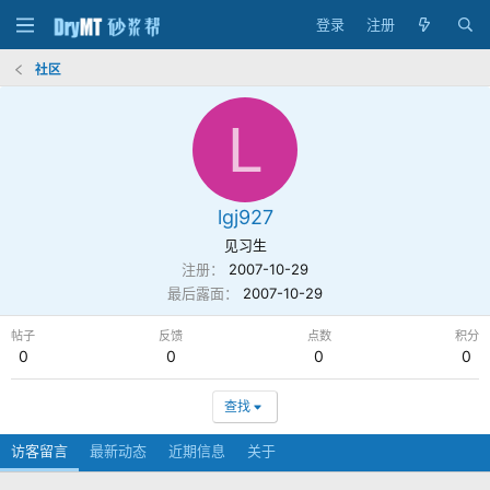
登录
注册
社区
L
lgj927
见习生
注册
2007-10-29
最后露面
2007-10-29
帖子
反馈
点数
积分
0
0
0
0
查找
访客留言
最新动态
近期信息
关于