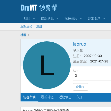
社区
最新消息
视频图片
砂浆资料
近期活动
注册
社区
laoruo
见习生
L
注册
2007-10-30
最后露面
2021-07-28
帖子
0
查找
访客留言
最新动态
近期信息
关于
laoruo 的简介页面没有任何信息。