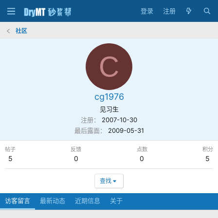
登录
注册
社区
C
cg1976
见习生
注册
2007-10-30
最后露面
2009-05-31
帖子
反馈
点数
积分
5
0
0
5
查找
访客留言
最新动态
近期信息
关于