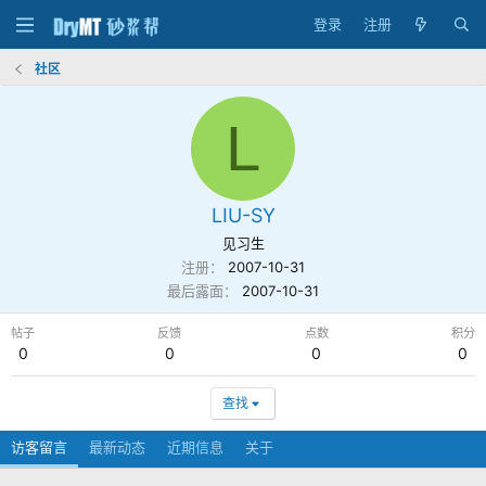
登录
注册
社区
L
LIU-SY
见习生
注册
2007-10-31
最后露面
2007-10-31
帖子
反馈
点数
积分
0
0
0
0
查找
访客留言
最新动态
近期信息
关于