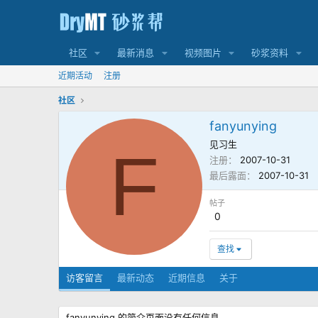
社区
最新消息
视频图片
砂浆资料
近期活动
注册
社区
fanyunying
见习生
F
注册
2007-10-31
最后露面
2007-10-31
帖子
0
查找
访客留言
最新动态
近期信息
关于
fanyunying 的简介页面没有任何信息。