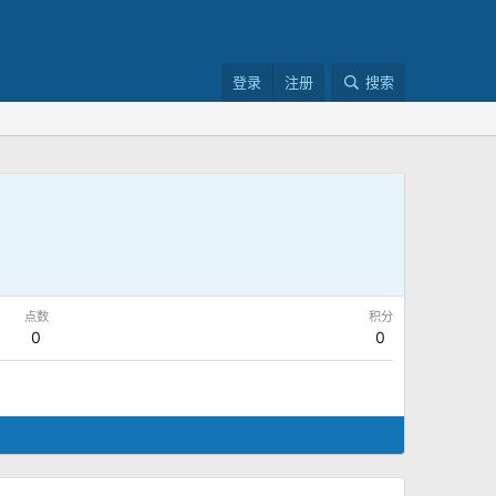
登录
注册
搜索
点数
积分
0
0