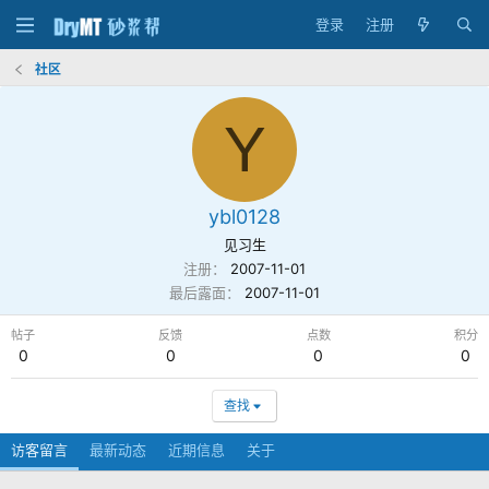
登录
注册
社区
Y
ybl0128
见习生
注册
2007-11-01
最后露面
2007-11-01
帖子
反馈
点数
积分
0
0
0
0
查找
访客留言
最新动态
近期信息
关于