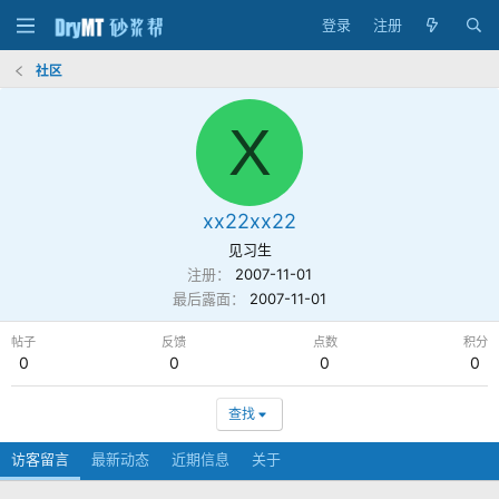
登录
注册
社区
X
xx22xx22
见习生
注册
2007-11-01
最后露面
2007-11-01
帖子
反馈
点数
积分
0
0
0
0
查找
访客留言
最新动态
近期信息
关于