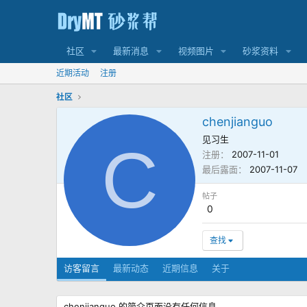
社区
最新消息
视频图片
砂浆资料
近期活动
注册
社区
chenjianguo
见习生
C
注册
2007-11-01
最后露面
2007-11-07
帖子
0
查找
访客留言
最新动态
近期信息
关于
chenjianguo 的简介页面没有任何信息。