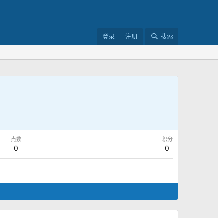
登录
注册
搜索
点数
积分
0
0