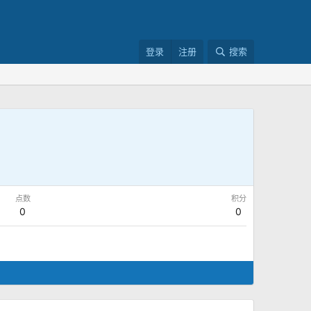
登录
注册
搜索
点数
积分
0
0