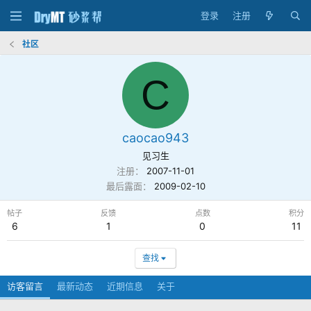
登录
注册
社区
C
caocao943
见习生
注册
2007-11-01
最后露面
2009-02-10
帖子
反馈
点数
积分
6
1
0
11
查找
访客留言
最新动态
近期信息
关于